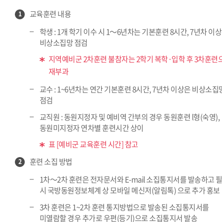
교육훈련 내용
1
학생 : 1개 학기 이수 시 1～6년차는 기본훈련 8시간, 7년차 이
비상소집망 점검
지역예비군 2차훈련 불참자는 2학기 복학·입학 후 3차훈련
재부과
교수 : 1~6년차는 연간 기본훈련 8시간, 7년차 이상은 비상소집
점검
교직원 : 동원지정자 및 예비역 간부의 경우 동원훈련 l형(숙영),
동원미지정자 연차별 훈련시간 상이
표 [예비군 교육훈련 시간] 참고
훈련 소집 방법
2
1차～2차 훈련은 전자문서와 E-mail 소집통지서를 발송하고 
시 국방동원정보체계 상 모바일 메신저(알림톡) 으로 추가 홍보
3차 훈련은 1~2차 훈련 통지방법으로 발송된 소집통지서를
미열람할 경우 추가로 우편(등기)으로 소집통지서 발송