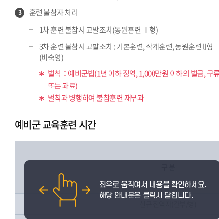
훈련 불참자 처리
3
1차 훈련 불참시 고발조치(동원훈련 Ⅰ형)
3차 훈련 불참시 고발조치 : 기본훈련, 작계훈련, 동원훈련 ll형
(비숙영)
벌칙：예비군법(1년 이하 징역, 1,000만원 이하의 벌금, 구
또는 과료)
벌칙과 병행하여 불참훈련 재부과
예비군 교육훈련 시간
구 분
신규 전역자(간부/병)