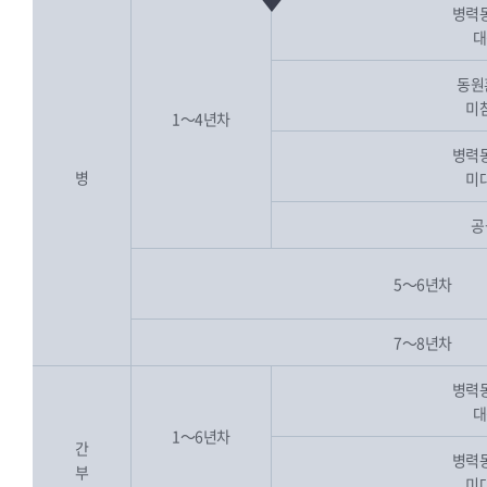
병력
대
동원
미
1～4년차
병력
병
미
공
5～6년차
7～8년차
병력
대
1～6년차
간
병력
부
미