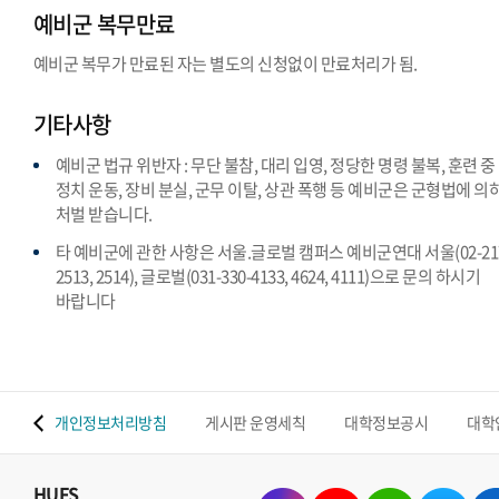
예비군 복무만료
예비군 복무가 만료된 자는 별도의 신청없이 만료처리가 됨.
기타사항
예비군 법규 위반자 : 무단 불참, 대리 입영, 정당한 명령 불복, 훈련 중
정치 운동, 장비 분실, 군무 이탈, 상관 폭행 등 예비군은 군형법에 의
처벌 받습니다.
타 예비군에 관한 사항은 서울.글로벌 캠퍼스 예비군연대 서울(02-217
2513, 2514), 글로벌(031-330-4133, 4624, 4111)으로 문의 하시기
바랍니다
 맵
개인정보처리방침
게시판 운영세칙
대학정보공시
대학
HUFS