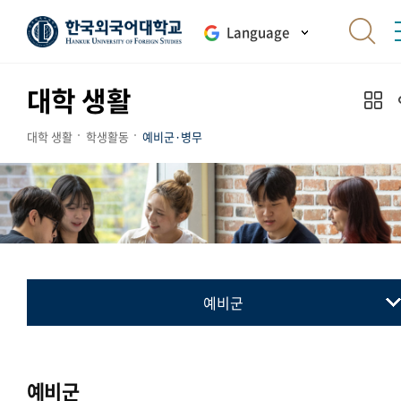
Language
대학 생활
대학 생활
학생활동
예비군·병무
예비군
예비군
병무
예비군
민방위