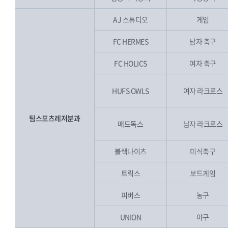
AJ 스튜디오
게임
FC HERMES
남자 축구
FC HOLICS
여자 축구
HUFS OWLS
여자 라크로스
팀스포츠레저분과
매드독스
남자 라크로스
블랙나이츠
미식축구
트릭스
보드게임
피버스
농구
UNION
야구