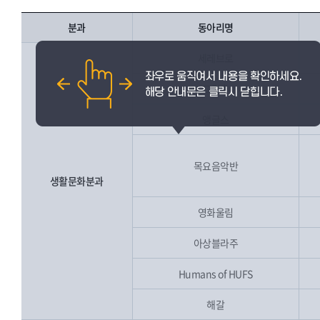
분과
동아리명
세레브로
그림촌
앵글스
목요음악반
생활문화분과
영화울림
아상블라주
Humans of HUFS
해갈