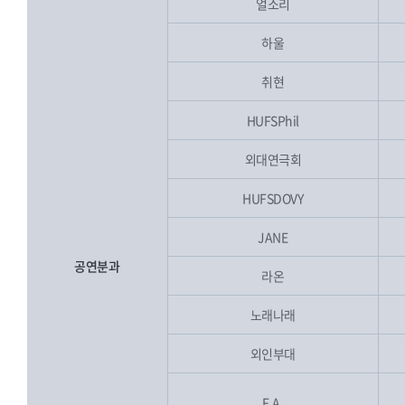
얼소리
하울
취현
HUFSPhil
외대연극회
HUFSDOVY
JANE
공연분과
라온
노래나래
외인부대
F.A.