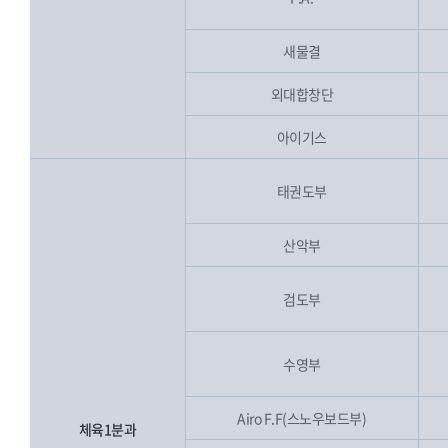
새물결
외대합창단
아이기스
태권도부
산악부
검도부
수영부
Airo F.F(스노우보드부)
체육1분과