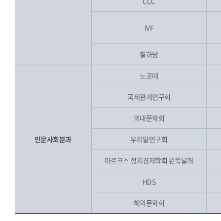
CCC
IVF
칠하담
노곳떼
국제관계연구회
외대문학회
인문사회분과
우리말연구회
마르크스 정치경제학회 왼쪽날개
HDS
해외문학회