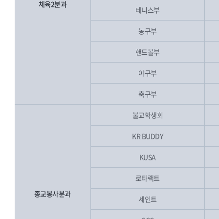
체육2분과
테니스부
농구부
핸드볼부
야구부
축구부
불교학생회
KR BUDDY
KUSA
로타랙트
종교봉사분과
세인트