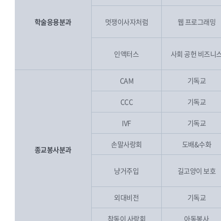
학술응용분과
멋쟁이사자처럼
웹 프로그래밍
인액터스
사회 공헌 비즈니
CAM
기독교
CCC
기독교
IVF
기독교
손말사랑회
도배&수화
종교봉사분과
냥거주입
길고양이 보호
외대비전
기독교
참동이 사랑회
아동봉사