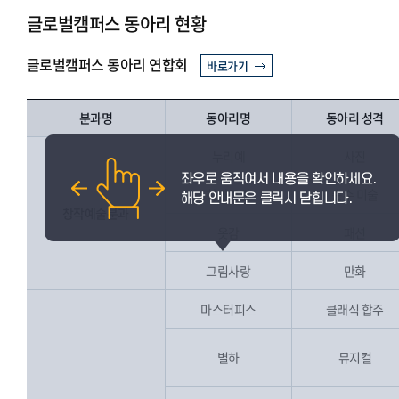
글로벌캠퍼스 동아리 현황
글로벌캠퍼스 동아리 연합회
바로가기
분과명
동아리명
동아리 성격
누리예
사진
하얀공간
순수 미술
창작예술분과
옷감
패션
그림사랑
만화
마스터피스
클래식 합주
별하
뮤지컬