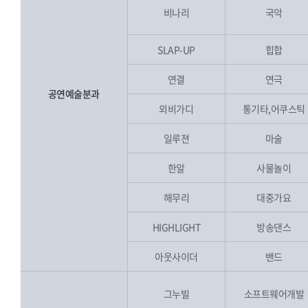
비나리
국악
SLAP-UP
힙합
연결
연극
공연예술분과
외비가디
통기타,어쿠스틱
일루젼
마술
한알
사물놀이
해무리
대중가요
HIGHLIGHT
방송댄스
아웃사이더
밴드
그누빌
소프트웨어개발