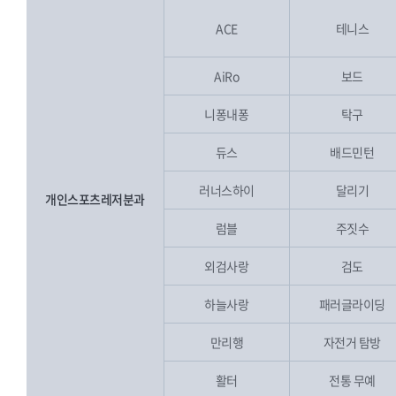
ACE
테니스
AiRo
보드
니퐁내퐁
탁구
듀스
배드민턴
러너스하이
달리기
개인스포츠레저분과
럼블
주짓수
외검사랑
검도
하늘사랑
패러글라이딩
만리행
자전거 탐방
활터
전통 무예