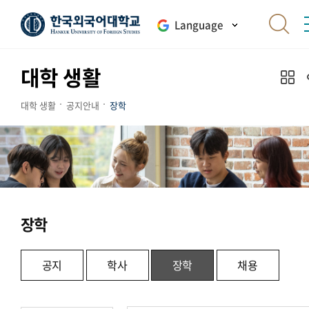
Language
대학 생활
대학 생활
공지안내
장학
장학
공지
학사
장학
채용
.