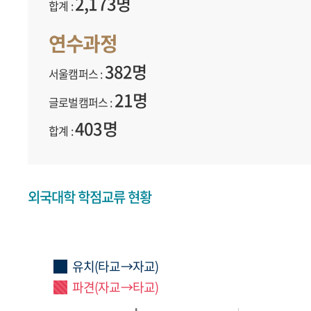
2,173명
합계 :
연수과정
382명
서울캠퍼스 :
21명
글로벌캠퍼스 :
403명
합계 :
외국대학 학점교류 현황
유치(타교→자교)
파견(자교→타교)