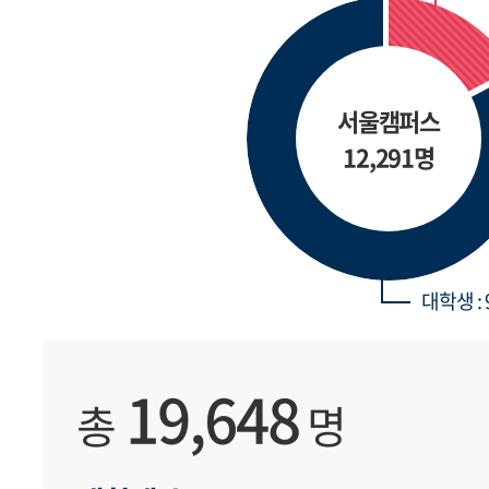
서울캠퍼스
12,291명
대학생 : 
19,648
총
명