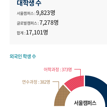
대학생 수
9,823명
서울캠퍼스 :
7,278명
글로벌캠퍼스 :
17,101명
합계 :
외국인 학생 수
어학과정 : 373명
연수과정 : 382명
서울캠퍼스