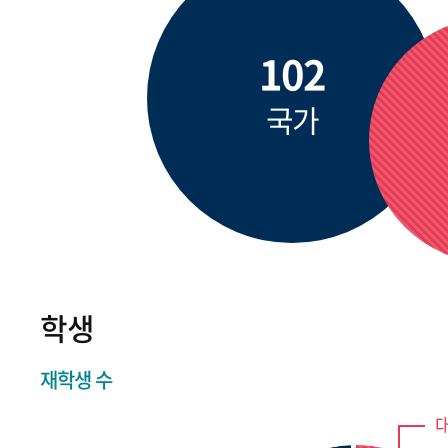
102
국가
학생
재학생 수
대