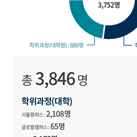
3,752명
학위과정(대학원) : 889명
3,846
총
명
학위과정(대학)
2,108명
서울캠퍼스 :
65명
글로벌캠퍼스 :