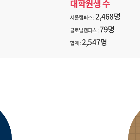
대학원생 수
2,468명
서울캠퍼스 :
79명
글로벌캠퍼스 :
2,547명
합계 :