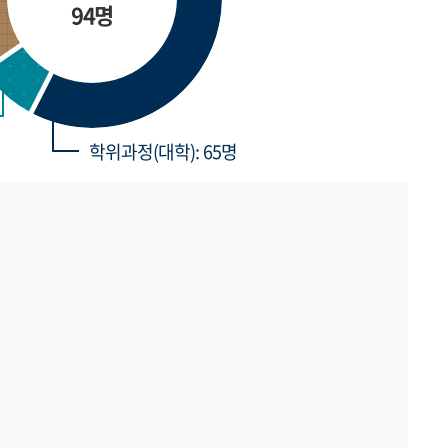
94명
학위과정(대학): 65명