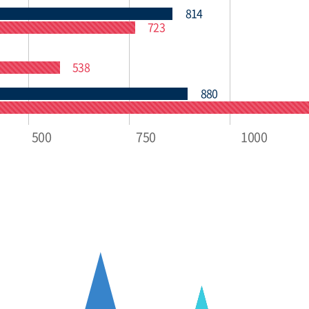
814
723
538
880
500
750
1000