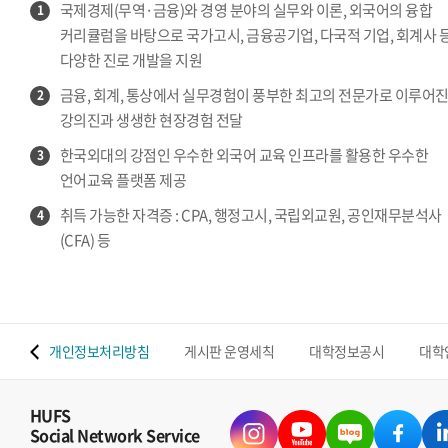
국제경제(무역·금융)와 경영 분야의 실무와 이론, 외국어의 융합
1
커리큘럼을 바탕으로 국가고시, 금융공기업, 다국적 기업, 회계사 
다양한 진로 개발을 지원
금융, 회계, 통상에서 실무경험이 풍부한 최고의 전문가로 이루어
2
강의진과 생생한 현장경험 전달
한국외대의 강점인 우수한 외국어 교육 인프라를 활용한 우수한
3
언어교육 플랫폼 제공
취득 가능한 자격증 : CPA, 행정고시, 국립외교원, 공인재무분석사
4
(CFA) 등
 맵
개인정보처리방침
게시판 운영세칙
대학정보공시
대학
HUFS
Social Network Service