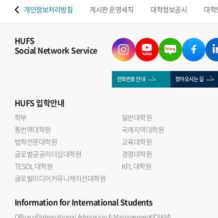
 맵
개인정보처리방침
게시판 운영세칙
대학정보공시
대학
HUFS
Social Network Service
전화번호 안내
찾아오시는 길
HUFS
입학안내
학부
일반대학원
통번역대학원
국제지역대학원
법학전문대학원
교육대학원
글로벌공공리더십대학원
경영대학원
TESOL 대학원
KFL 대학원
글로벌미디어커뮤니케이션대학원
Information
for International Students
Office of International Admission & Management(OIAM)