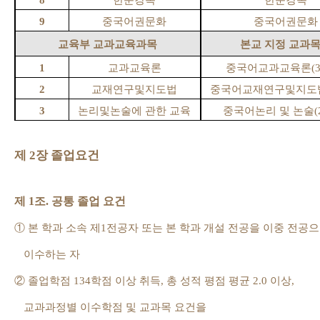
8
한문강독
한문강독
9
중국어권문화
중국어권문화
교육부 교과교육과목
본교 지정 교과
1
교과교육론
중국어교과교육론
(
2
교재연구및지도법
중국어교재연구및지도
3
논리및논술에 관한 교육
중국어논리 및 논술
(
제
2
장 졸업요건
제
1
조
.
공통 졸업 요건
①
본 학과 소속 제
1
전공자 또는 본 학과 개설 전공을 이중 전공
이수하는 자
②
졸업학점
134
학점 이상 취득
,
총 성적 평점 평균
2.0
이상
,
교과과정별 이수학점 및 교과목 요건을