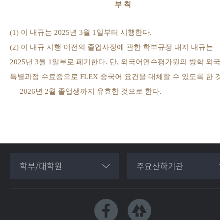
부 칙
(1)
이 내규는
2025
년
3
월
1
일부터 시행한다
.
(2)
이 내규 시행 이전의 졸업사정에 관한 학부규정 내지 내규는
2025
년
3
월
1
일부로 폐기한다
.
단
,
외국어연수평가원의 방학 외
특별과정 수료증으로
FLEX
중국어 요건을 대체할 수 있도록 한 
2026
년
2
월 졸업생까지 유효한 것으로 한다
.
학부/대학원
주요산하기관