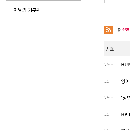
이달의 기부자
.
총
468
번호
HU
256594
영어
256293
‘정
255527
HK 
254480