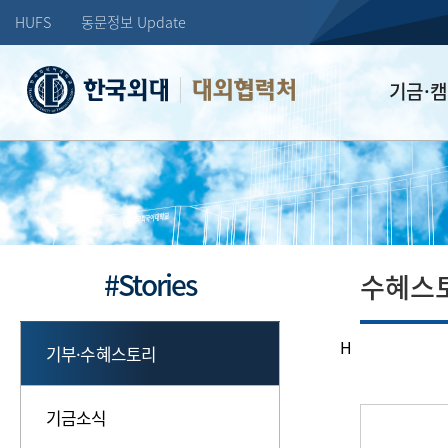
HUFS
동문정보 Update
대외협력처
기금·
학교발전기
장학기금
선배드림 장
#Stories
수혜스
H
기부·수혜스토리
기금소식