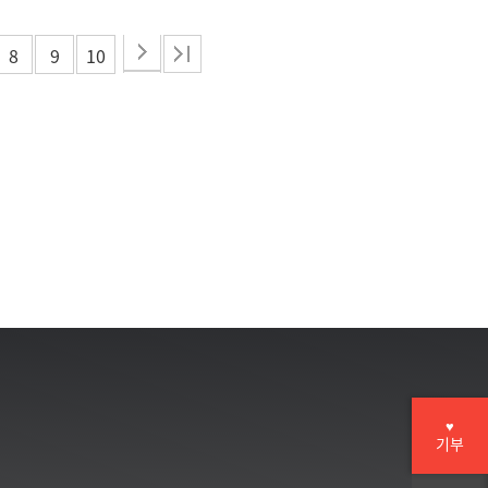
8
9
10
♥
기부