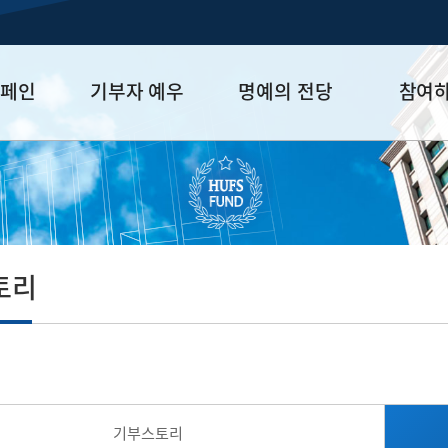
캠페인
기부자 예우
명예의 전당
참여
금
예우 프로그램
HUFS Honor
참여방법
세제 혜택
Diamond Club
기부하기
학금
Platinum Club
잠재기부자 
졸업동문 정
토리
업데이트
기부스토리