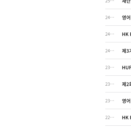
재단
251044
영어
242033
HK 
242019
제3
240805
HU
234183
제2
230480
영어
230479
HK 
227129