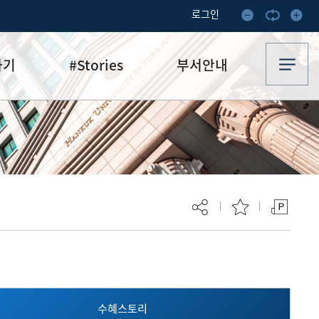
로그인
하기
#Stories
부서안내
기부·수혜스토리
업무안내
기금소식
오시는 길
추천
이달의 기부자
보
현재 페이지를 즐겨찾는 메뉴로
등록하시겠습니까?
수혜스토리