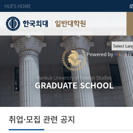
HUFS HOME
일반대학원
Powered by
Tr
Hankuk University of Foreign Studies
GRADUATE SCHOOL
취업·모집 관련 공지