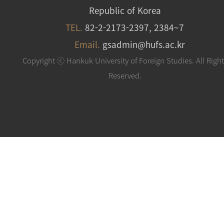
Republic of Korea
TEL.
82-2-2173-2397, 2384~7
Email.
gsadmin@hufs.ac.kr
Copyright ⓒ Hankuk University of Foreign Studies. All Righ
Reserved.