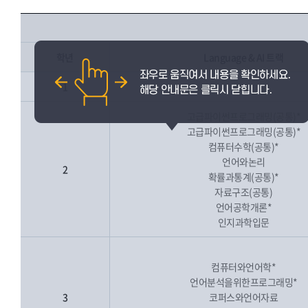
학년
Language & AI 트랙
1
고급파이썬프로그래밍(공통)*
고급파이썬프로그래밍(공통)*
컴퓨터수학(공통)*
언어와논리
2
확률과통계(공통)*
자료구조(공통)
언어공학개론*
인지과학입문
컴퓨터와언어학*
언어분석을위한프로그래밍*
3
코퍼스와언어자료