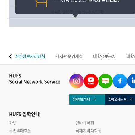
AI융합전공(Business & AI트랙)
 맵
개인정보처리방침
게시판 운영세칙
대학정보공시
대학
HUFS
Social Network Service
전화번호 안내
찾아오시는 길
HUFS
입학안내
학부
일반대학원
통번역대학원
국제지역대학원