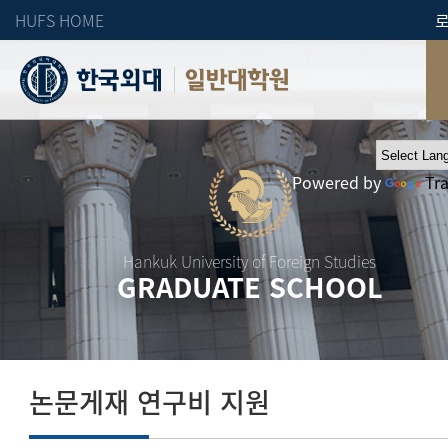
HUFS HOME
일반대학원
Powered by
Tr
Hankuk University of Foreign Studies
GRADUATE SCHOOL
논문게재 연구비 지원